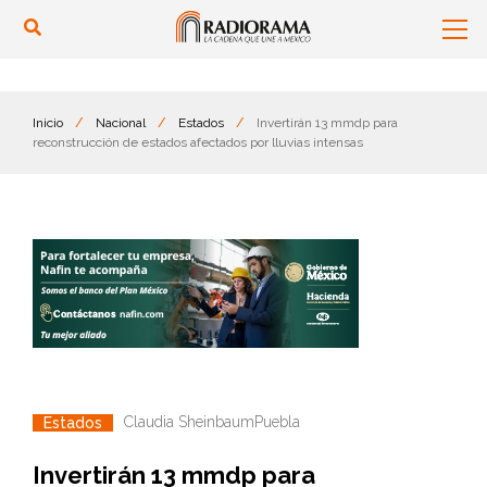
Inicio
/
Nacional
/
Estados
/
Invertirán 13 mmdp para
reconstrucción de estados afectados por lluvias intensas
Claudia Sheinbaum
Puebla
Estados
Invertirán 13 mmdp para