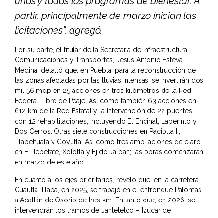
años y todos los programas de bienestar. A
partir, principalmente de marzo inician las
licitaciones”, agregó.
Por su parte, el titular de la Secretaría de Infraestructura,
Comunicaciones y Transportes, Jesús Antonio Esteva
Medina, detalló que, en Puebla, para la reconstrucción de
las zonas afectadas por las lluvias intensas, se invertirán dos
mil 56 mdp en 25 acciones en tres kilómetros de la Red
Federal Libre de Peaje. Así como también 63 acciones en
612 km de la Red Estatal y la intervención de 22 puentes
con 12 rehabilitaciones, incluyendo El Encinal, Laberinto y
Dos Cerros. Otras siete construcciones en Paciotla II,
Tlapehuala y Coyutla. Así como tres ampliaciones de claro
en El Tepetate, Xolotla y Ejido Jalpan; las obras comenzarán
en marzo de este año.
En cuanto a los ejes prioritarios, reveló que, en la carretera
Cuautla-Tlapa, en 2025, se trabajó en el entronque Palomas
a Acatlán de Osorio de tres km. En tanto que, en 2026, se
intervendrán los tramos de Jantetelco – Izúcar de