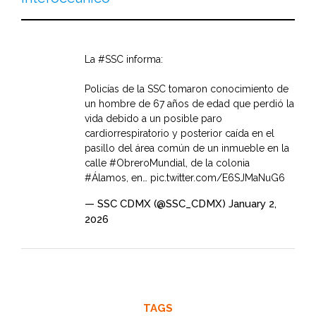
La
#SSC
informa:
Policías de la SSC tomaron conocimiento de
un hombre de 67 años de edad que perdió la
vida debido a un posible paro
cardiorrespiratorio y posterior caída en el
pasillo del área común de un inmueble en la
calle
#ObreroMundial
, de la colonia
#Álamos
, en…
pic.twitter.com/E6SJMaNuG6
— SSC CDMX (@SSC_CDMX)
January 2,
2026
TAGS