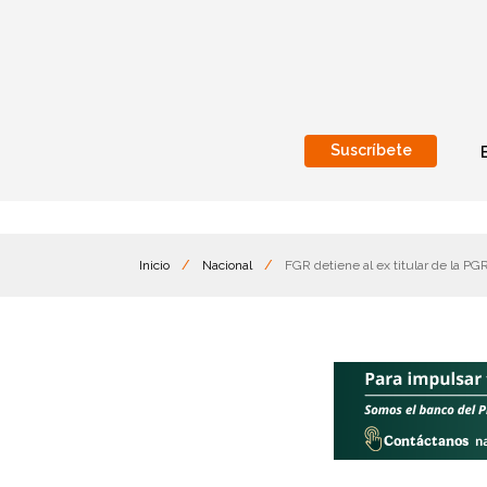
Suscríbete
Nacional
Internacionales
Inicio
/
Nacional
/
FGR detiene al ex titular de la PG