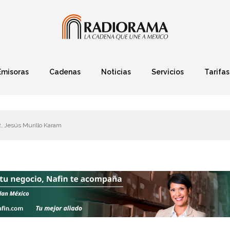
Emisoras
Cadenas
Noticias
Servicios
Tarifas
Política
Finanzas
Deportes
Ciencia y Tec
R, Jesús Murillo Karam