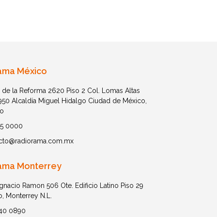
ama México
 de la Reforma 2620 Piso 2 Col. Lomas Altas
1950 Alcaldía Miguel Hidalgo Ciudad de México,
o
05 0000
cto@radiorama.com.mx
ama Monterrey
Ignacio Ramon 506 Ote. Edificio Latino Piso 29
o, Monterrey N.L.
40 0890