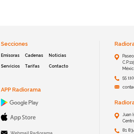
Secciones
Radior
Emisoras
Cadenas
Noticias
Paseo
C.P.1
Servicios
Tarifas
Contacto
Méxic
55 11
conta
APP Radiorama
Radior
Juan 
Centr
81 83
Webmail Radiorama