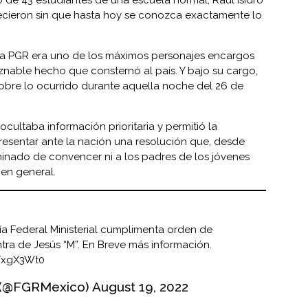
cieron sin que hasta hoy se conozca exactamente lo
e la PGR era uno de los máximos personajes encargos
eznable hecho que consternó al país. Y bajo su cargo,
sobre lo ocurrido durante aquella noche del 26 de
cultaba información prioritaria y permitió la
resentar ante la nación una resolución que, desde
inado de convencer ni a los padres de los jóvenes
 en general.
cía Federal Ministerial cumplimenta orden de
ra de Jesús “M”. En Breve más información.
UYxgX3Wt0
 (@FGRMexico)
August 19, 2022