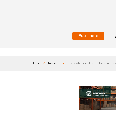
Suscríbete
Nacional
Internacionales
Inicio
/
Nacional
/
Fovissste liquida créditos con má