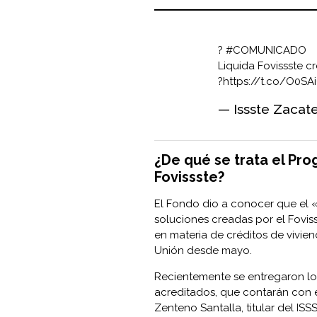
?
#COMUNICADO
Liquida Fovissste c
?
https://t.co/O0S
— Issste Zacat
¿De qué se trata el Pr
Fovissste?
El Fondo dio a conocer que el 
soluciones creadas por el Foviss
en materia de créditos de vivie
Unión desde mayo.
Recientemente se entregaron los
acreditados, que contarán con es
Zenteno Santalla, titular del IS