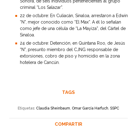
Sonora, de seis individuos pertenecientes al grupo
criminal “Los Salazar”.
22 de octubre: En Culiacán, Sinaloa, arrestaron a Edwin
“N”, mejor conocido como “El Max”. A él lo señalan
como jefe de una célula de “La Mayiza”, del Cártel de
Sinaloa.
24 de octubre: Detención, en Quintana Roo, de Jesús
“N”, presunto miembro del CJNG responsable de
extorsiones, cobro de piso y homicidio en la zona
hotelera de Cancún.
TAGS
Etiquetas:
Claudia Sheinbaum
,
Omar García Harfuch
,
SSPC
COMPARTIR