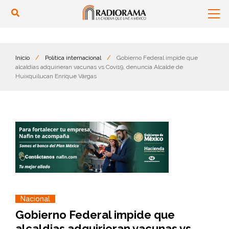
Inicio
/
Política internacional
/
Gobierno Federal impide que
alcaldias adquirieran vacunas vs Covi19, denuncia Alcalde de
Huixquilucan Enrique Várgas
Nacional
Gobierno Federal impide que
alcaldias adquirieran vacunas vs