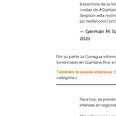
trayectoria de la t
costas de
#Quinta
Simpson esta noch
pic.twitter.com/yc
— Germán M. 
2021
Por su parte, la Conagua inform
torrenciales en Quintana Roo e 
También te puede interesar:
categoría 1
Para hoy, se prevé
intensas en region