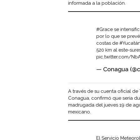
informada a la población.
#Grace
se intensifi
por lo que se prev
costas de
#Yucatá
520 km al este-sur
pic.twitter.com/Nb
— Conagua (@
A través de su cuenta oficial de
Conagua, confirmó que sería dur
madrugada del jueves 19 de ago
mexicano.
El Servicio Meteor