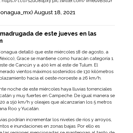
:
https://t.co/szuU8tipxy
pic.twitter.com/VmeuvBStGY
conagua_mx)
August 18, 2021
 madrugada de este jueves en las
m
Conagua detalló que este miércoles 18 de agosto, a
 México), Grace se mantiene como huracán categoría 1.
este de Cancún y a 400 km al este de Tulum. El
erado vientos máximos sostenidos de 130 kilómetros
plazamiento hacia el oeste-noroeste a 26 km/h.
nte noche de este miércoles haya lluvias torrenciales
ucatán y muy fuertes en Campeche. De igual manera se
20 a 150 km/h y oleajes que alcanzarían los 5 metros
tana Roo y Yucatán.
as podrían incrementar los niveles de ríos y arroyos,
tos e inundaciones en zonas bajas. Por ello es
de las regiones mencionadas se mantengan al tanto de