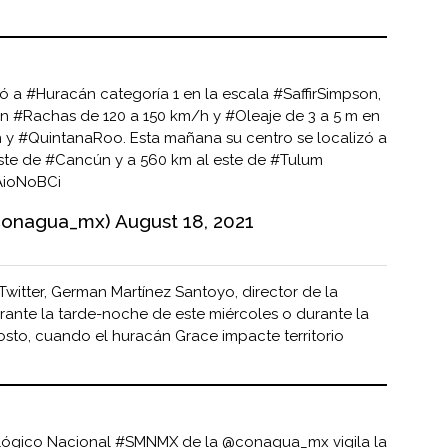
có a
#Huracán
categoría 1 en la escala
#SaffirSimpson
,
én
#Rachas
de 120 a 150 km/h y
#Oleaje
de 3 a 5 m en
n
y
#QuintanaRoo
. Esta mañana su centro se localizó a
este de
#Cancún
y a 560 km al este de
#Tulum
AioNoBCi
conagua_mx)
August 18, 2021
 Twitter, German Martínez Santoyo, director de la
ante la tarde-noche de este miércoles o durante la
sto, cuando el huracán Grace impacte territorio
ológico Nacional
#SMNMX
de la
@conagua_mx
vigila la