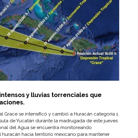
intensos y lluvias torrenciales que
aciones.
l Grace se intensificó y cambió a Huracán categoría 1.
nsula de Yucatán durante la madrugada de este jueves
onal del Agua
se encuentra monitoreando
 huracán hacia territorio mexicano para mantener