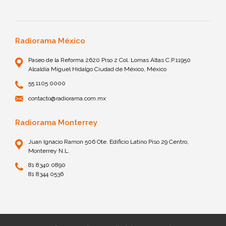
Radiorama México
Paseo de la Reforma 2620 Piso 2 Col. Lomas Altas C.P.11950
Alcaldía Miguel Hidalgo Ciudad de México, México
55 1105 0000
contacto@radiorama.com.mx
Radiorama Monterrey
Juan Ignacio Ramon 506 Ote. Edificio Latino Piso 29 Centro,
Monterrey N.L.
81 8340 0890
81 8344 0536