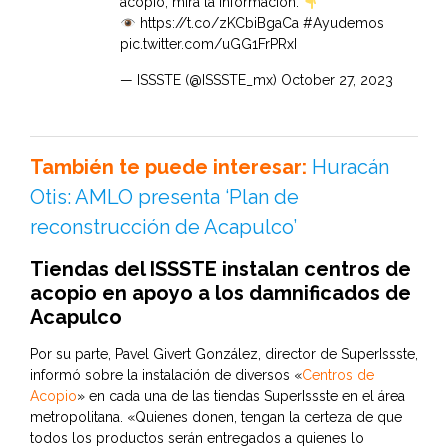
acopio, mira la información:
https://t.co/zKCbiBgaCa
#Ayudemos
pic.twitter.com/uGG1FrPRxI
— ISSSTE (@ISSSTE_mx)
October 27, 2023
También te puede interesar:
Huracán
Otis: AMLO presenta ‘Plan de
reconstrucción de Acapulco’
Tiendas del ISSSTE instalan centros de
acopio en apoyo a los damnificados de
Acapulco
Por su parte, Pavel Givert González, director de SuperIssste,
informó sobre la instalación de diversos «
Centros de
Acopio
» en cada una de las tiendas SuperIssste en el área
metropolitana. «Quienes donen, tengan la certeza de que
todos los productos serán entregados a quienes lo