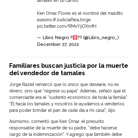
tamales en su carrito.
Ken Omar Flores es el nombre del maldito
asesino.
#JusticiaParaJorge
pic.twitter.com/RMxY3OXmfH
— Libro Negro ?
?? (@Libro_negro_)
December 27, 2022
Familiares buscan justicia por la muerte
del vendedor de tamales
Jorge Raziel remarcó que lo único que desearía, no es
dinero, sino que “regrese su papá”. Además, señaló que el
comerciante era el “sustento económico de toda la familia”.
“Él hacía los tamales y nosotros le ayudamos a venderlos
para poder brindar el pan de cada día a mi casa”, dijo.
Asimismo, comentó que Ken Omar, el presunto
responsable de la muerte de su padre, “debe hacerse
cargo de la indemnización”. Y agregó que también debe