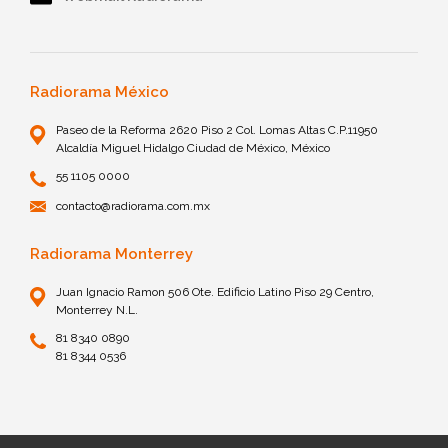
Radiorama México
Paseo de la Reforma 2620 Piso 2 Col. Lomas Altas C.P.11950
Alcaldía Miguel Hidalgo Ciudad de México, México
55 1105 0000
contacto@radiorama.com.mx
Radiorama Monterrey
Juan Ignacio Ramon 506 Ote. Edificio Latino Piso 29 Centro,
Monterrey N.L.
81 8340 0890
81 8344 0536