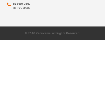
81 8340 0890
81 8344 0536
© 2026 Radiorama. All Rights Reserved.