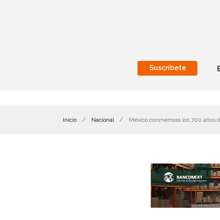
Suscríbete
Nacional
Internacionales
Inicio
/
Nacional
/
México conmemora los 700 años de