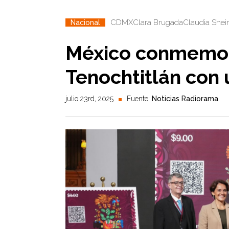
CDMX
Clara Brugada
Claudia She
Nacional
México conmemor
Tenochtitlán con 
julio 23rd, 2025
Fuente:
Noticias Radiorama