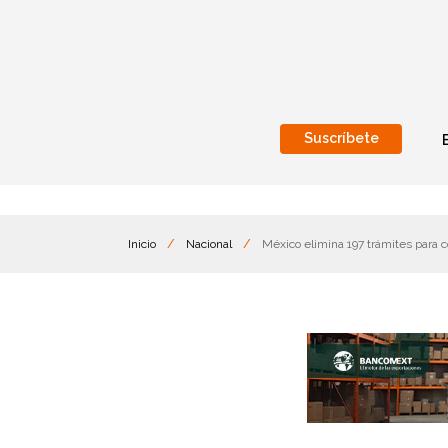
Suscríbete
Nacional
Internacionales
Inicio
/
Nacional
/
México elimina 197 trámites para c