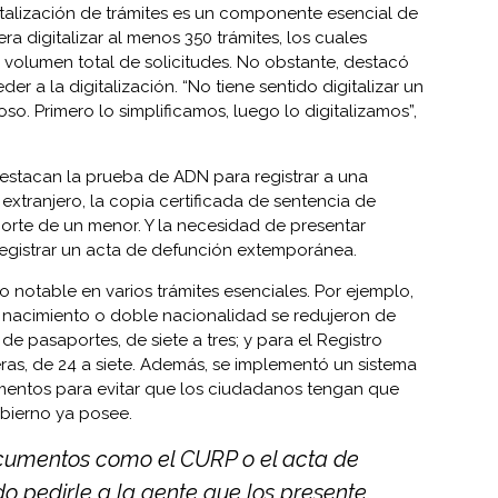
italización de trámites es un componente esencial de
era digitalizar al menos 350 trámites, los cuales
l volumen total de solicitudes. No obstante, destacó
er a la digitalización. “No tiene sentido digitalizar un
so. Primero lo simplificamos, luego lo digitalizamos”,
 destacan la prueba de ADN para registrar a una
extranjero, la copia certificada de sentencia de
orte de un menor. Y la necesidad de presentar
registrar un acta de defunción extemporánea.
o notable en varios trámites esenciales. Por ejemplo,
de nacimiento o doble nacionalidad se redujeron de
de pasaportes, de siete a tres; y para el Registro
eras, de 24 a siete. Además, se implementó un sistema
entos para evitar que los ciudadanos tengan que
obierno ya posee.
ocumentos como el CURP o el acta de
do pedirle a la gente que los presente.