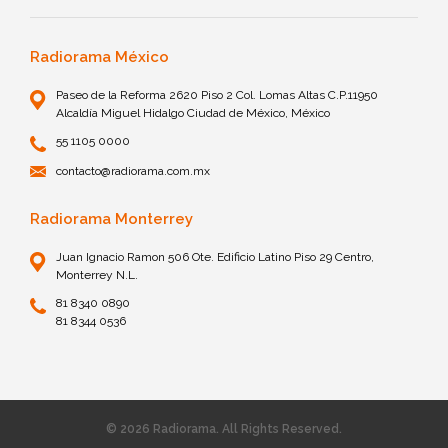
Radiorama México
Paseo de la Reforma 2620 Piso 2 Col. Lomas Altas C.P.11950
Alcaldía Miguel Hidalgo Ciudad de México, México
55 1105 0000
contacto@radiorama.com.mx
Radiorama Monterrey
Juan Ignacio Ramon 506 Ote. Edificio Latino Piso 29 Centro,
Monterrey N.L.
81 8340 0890
81 8344 0536
© 2026 Radiorama. All Rights Reserved.