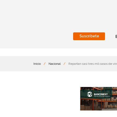
Suscríbete
Nacional
Internacionales
Inicio
/
Nacional
/
Reportan casi tres mil casos de v