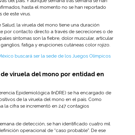
ivas del país. Y aunque semana tras semana se han
firmados, hasta el momento no se han reportado
 de este virus.
 Salud, la viruela del mono tiene una duración
ite por contacto directo a través de secreciones o de
ipales síntomas son la fiebre, dolor muscular, articular
ganglios, fatiga y erupciones cutáneas color rojizo.
México buscará ser la sede de los Juegos Olímpicos
de viruela del mono por entidad en
eferencia Epidemiológica (InDRE) se ha encargado de
positivos de la viruela del mono en el país. Como
 la cifra se incrementó en 247 contagios
emana de detección, se han identificado cuatro mil
efinición operacional de “caso probable”. De ese