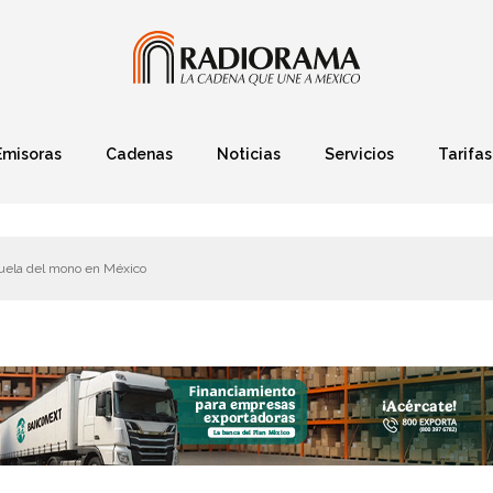
Emisoras
Cadenas
Noticias
Servicios
Tarifas
Política
Finanzas
Deportes
Ciencia y Tec
iruela del mono en México