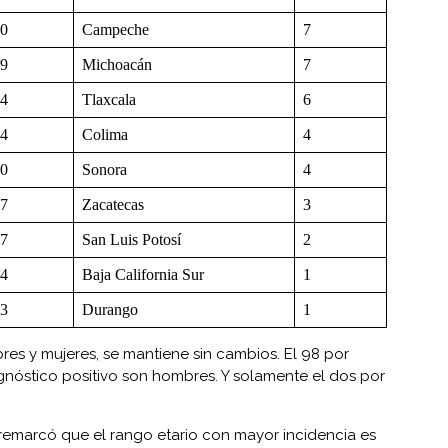
0
Campeche
7
9
Michoacán
7
4
Tlaxcala
6
4
Colima
4
0
Sonora
4
7
Zacatecas
3
7
San Luis Potosí
2
4
Baja California Sur
1
3
Durango
1
res y mujeres, se mantiene sin cambios. El 98 por
gnóstico positivo son hombres. Y solamente el dos por
remarcó que el rango etario con mayor incidencia es