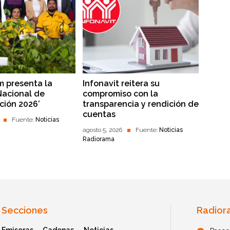
 presenta la
Infonavit reitera su
Nacional de
compromiso con la
ción 2026’
transparencia y rendición de
cuentas
Fuente:
Noticias
agosto 5, 2026
Fuente:
Noticias
Radiorama
Secciones
Radior
Emisoras
Cadenas
Noticias