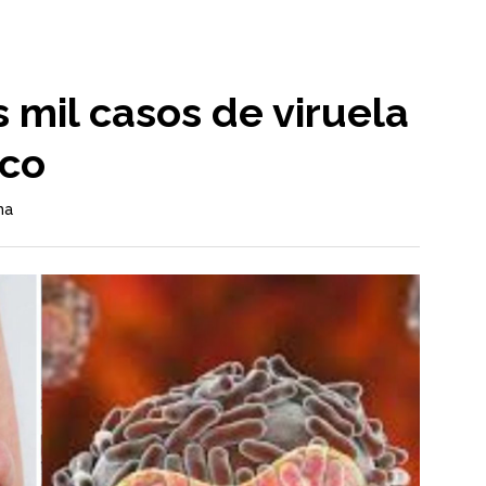
s mil casos de viruela
ico
ma