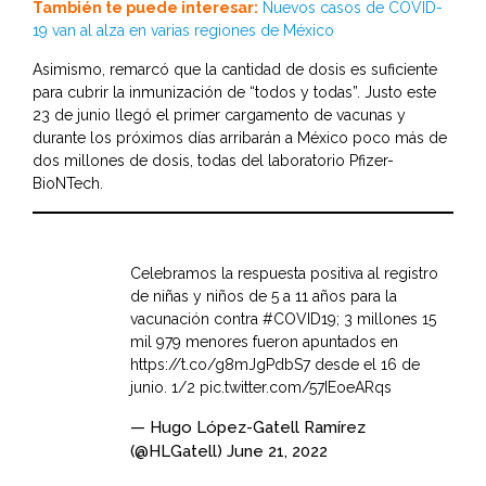
También te puede interesar:
Nuevos casos de COVID-
19 van al alza en varias regiones de México
Asimismo, remarcó que la cantidad de dosis es suficiente
para cubrir la inmunización de “todos y todas”. Justo este
23 de junio llegó el primer cargamento de vacunas y
durante los próximos días arribarán a México poco más de
dos millones de dosis, todas del laboratorio Pfizer-
BioNTech.
Celebramos la respuesta positiva al registro
de niñas y niños de 5 a 11 años para la
vacunación contra
#COVID19
; 3 millones 15
mil 979 menores fueron apuntados en
https://t.co/g8mJgPdbS7
desde el 16 de
junio. 1/2
pic.twitter.com/57IEoeARqs
— Hugo López-Gatell Ramírez
(@HLGatell)
June 21, 2022