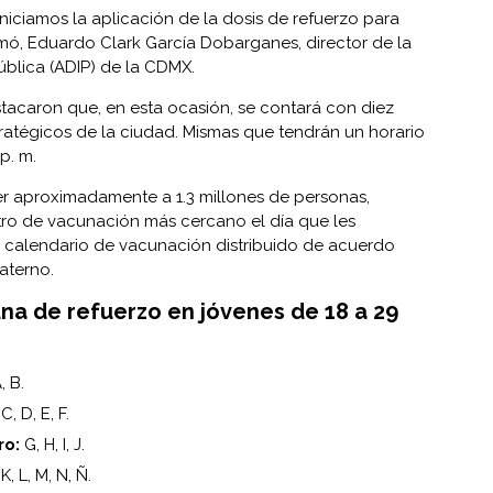
 iniciamos la aplicación de la dosis de refuerzo para
rmó, Eduardo Clark García Dobarganes, director de la
ública (ADIP) de la CDMX.
tacaron que, en esta ocasión, se contará con diez
tratégicos de la ciudad. Mismas que tendrán un horario
p. m.
er aproximadamente a 1.3 millones de personas,
tro de vacunación más cercano el día que les
calendario de vacunación distribuido de acuerdo
paterno.
una de refuerzo en jóvenes de 18 a 29
, B.
C, D, E, F.
ro:
G, H, I, J.
K, L, M, N, Ñ.