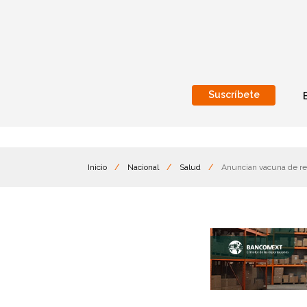
Suscríbete
Nacional
Internacionales
Inicio
/
Nacional
/
Salud
/
Anuncian vacuna de re