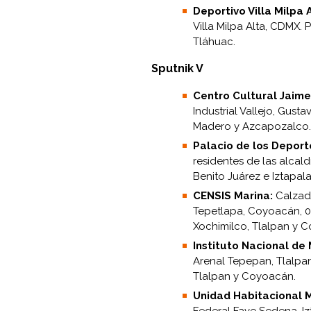
Deportivo Villa Milpa A
Villa Milpa Alta, CDMX. 
Tláhuac.
Sputnik V
Centro Cultural Jaime
Industrial Vallejo, Gust
Madero y Azcapozalco.
Palacio de los Deport
residentes de las alcal
Benito Juárez e Iztapal
CENSIS Marina:
Calzada
Tepetlapa, Coyoacán, 04
Xochimilco, Tlalpan y 
Instituto Nacional de
Arenal Tepepan, Tlalpan
Tlalpan y Coyoacán.
Unidad Habitacional Mi
Federal Fave Sedena, I