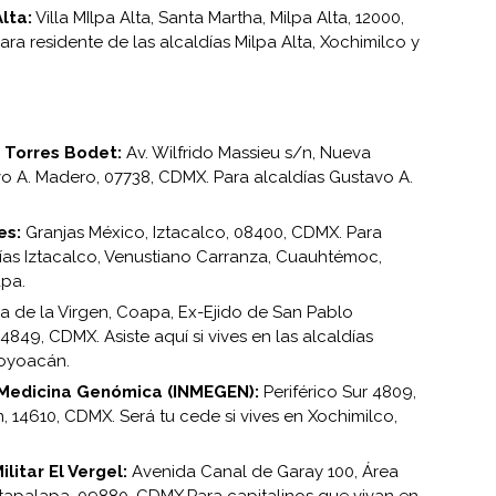
lta:
Villa MIlpa Alta, Santa Martha, Milpa Alta, 12000,
Para residente de las alcaldías Milpa Alta, Xochimilco y
 Torres Bodet:
Av. Wilfrido Massieu s/n, Nueva
avo A. Madero, 07738, CDMX. Para alcaldías Gustavo A.
es:
Granjas México, Iztacalco, 08400, CDMX. Para
días Iztacalco, Venustiano Carranza, Cuauhtémoc,
apa.
 de la Virgen, Coapa, Ex-Ejido de San Pablo
849, CDMX. Asiste aquí si vives en las alcaldías
Coyoacán.
 Medicina Genómica (INMEGEN):
Periférico Sur 4809,
, 14610, CDMX. Será tu cede si vives en Xochimilco,
litar El Vergel:
Avenida Canal de Garay 100, Área
ztapalapa, 09880, CDMX.Para capitalinos que vivan en