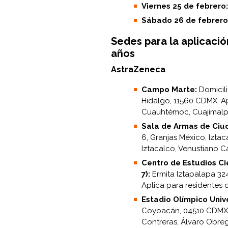
Viernes 25 de febrero:
Sábado 26 de febrero
Sedes para la aplicació
años
AstraZeneca
Campo Marte:
Domicil
Hidalgo, 11560 CDMX. Ap
Cuauhtémoc, Cuajimalpa
Sala de Armas de Ciu
6, Granjas México, Izta
Iztacalco, Venustiano C
Centro de Estudios Cie
7):
Ermita Iztapalapa 32
Aplica para residentes 
Estadio Olímpico Unive
Coyoacán, 04510 CDMX.
Contreras, Álvaro Obreg