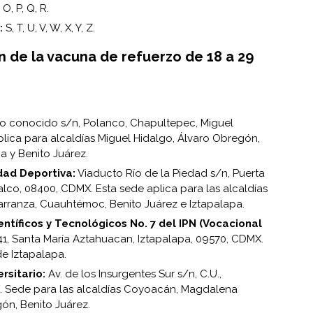
O, P, Q, R.
:
S, T, U, V, W, X, Y, Z.
n de la vacuna de refuerzo de 18 a 29
io conocido s/n, Polanco, Chapultepec, Miguel
lica para alcaldías Miguel Hidalgo, Álvaro Obregón,
 y Benito Juárez.
dad Deportiva:
Viaducto Río de la Piedad s/n, Puerta
calco, 08400, CDMX. Esta sede aplica para las alcaldías
arranza, Cuauhtémoc, Benito Juárez e Iztapalapa.
ntíficos y Tecnológicos No. 7 del IPN (Vocacional
41, Santa María Aztahuacan, Iztapalapa, 09570, CDMX.
de Iztapalapa.
rsitario:
Av. de los Insurgentes Sur s/n, C.U.,
 Sede para las alcaldías Coyoacán, Magdalena
ón, Benito Juárez.