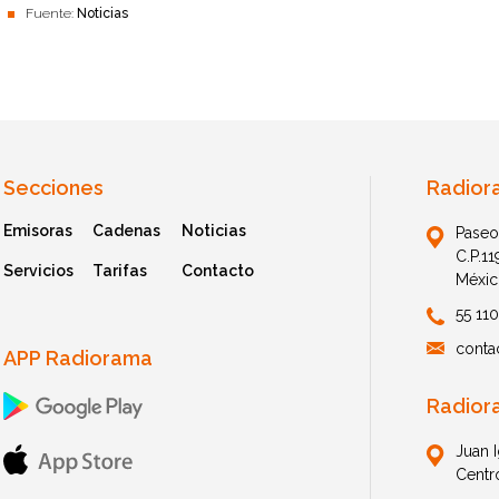
Fuente:
Noticias
Secciones
Radior
Emisoras
Cadenas
Noticias
Paseo
C.P.1
Servicios
Tarifas
Contacto
Méxic
55 11
conta
APP Radiorama
Radior
Juan 
Centr