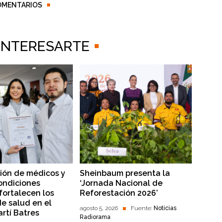
OMENTARIOS
 INTERESARTE
ión de médicos y
Sheinbaum presenta la
ondiciones
‘Jornada Nacional de
fortalecen los
Reforestación 2026’
de salud en el
agosto 5, 2026
Fuente:
Noticias
rtí Batres
Radiorama