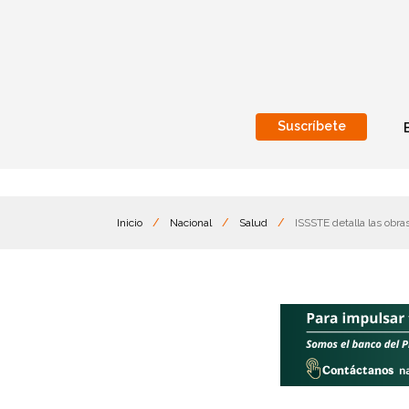
Suscríbete
Nacional
Internacionales
Inicio
/
Nacional
/
Salud
/
ISSSTE detalla las obra