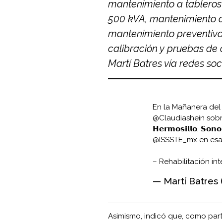
mantenimiento a tableros 
500 kVA, mantenimiento a l
mantenimiento preventivo
calibración y pruebas de 
Martí Batres vía redes soc
En la Mañanera del 
@Claudiashein
sobr
𝗛𝗲𝗿𝗺𝗼𝘀𝗶𝗹𝗹𝗼, 
@ISSSTE_mx
en esa
– Rehabilitación in
— Martí Batres
Asimismo, indicó que, como par