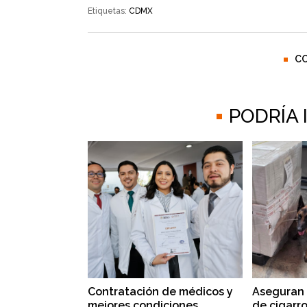
Etiquetas:
CDMX
C
PODRÍA
Contratación de médicos y
Aseguran 
mejores condiciones
de cigarr