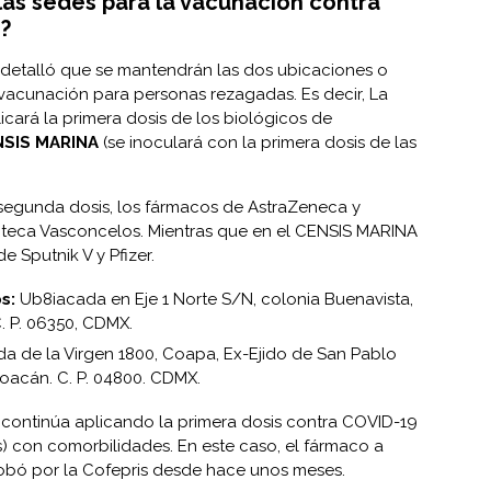
las sedes para la vacunación contra
?
o detalló que se mantendrán las dos ubicaciones o
 vacunación para personas rezagadas. Es decir, La
icará la primera dosis de los biológicos de
SIS MARINA
(se inoculará con la primera dosis de las
 segunda dosis, los fármacos de AstraZeneca y
ioteca Vasconcelos. Mientras que en el CENSIS MARINA
e Sputnik V y Pfizer.
s:
Ub8iacada en Eje 1 Norte S/N, colonia Buenavista,
. P. 06350, CDMX.
a de la Virgen 1800, Coapa, Ex-Ejido de San Pablo
oacán. C. P. 04800. CDMX.
 continúa aplicando la primera dosis contra COVID-19
) con comorbilidades. En este caso, el fármaco a
probó por la Cofepris desde hace unos meses.