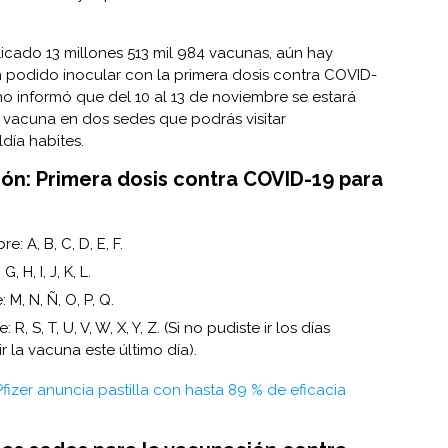
cado 13 millones 513 mil 984 vacunas, aún hay
podido inocular con la primera dosis contra COVID-
lino informó que del 10 al 13 de noviembre se estará
a vacuna en dos sedes que podrás visitar
día habites.
ón: Primera dosis contra COVID-19 para
: A, B, C, D, E, F.
 H, I, J, K, L.
M, N, Ñ, O, P, Q.
 S, T, U, V, W, X, Y, Z. (Si no pudiste ir los días
r la vacuna este último día).
Pfizer anuncia pastilla con hasta 89 % de eficacia