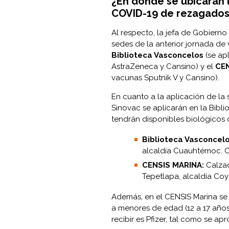
¿En dónde se ubicarán 
COVID-19 de rezagados
Al respecto, la jefa de Gobiern
sedes de la anterior jornada de
Biblioteca Vasconcelos
(se apl
AstraZeneca y Cansino) y el
CEN
vacunas Sputnik V y Cansino).
En cuanto a la aplicación de la
Sinovac se aplicarán en la Bibl
tendrán disponibles biológicos d
Biblioteca Vasconcelo
alcaldía Cuauhtémoc. C
CENSIS MARINA:
Calzad
Tepetlapa, alcaldía Coy
Además, en el CENSIS Marina se
a menores de edad (12 a 17 años
recibir es Pfizer, tal como se a