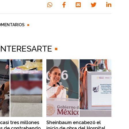
OMENTARIOS
 INTERESARTE
casi tres millones
Sheinbaum encabezó el
os de contrabando
inicio de obra del Hospital