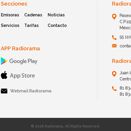
Secciones
Radior
Emisoras
Cadenas
Noticias
Paseo
C.P.1
Servicios
Tarifas
Contacto
Méxic
55 11
conta
APP Radiorama
Radior
Juan 
Centr
81 83
Webmail Radiorama
81 83
© 2026 Radiorama. All Rights Reserved.