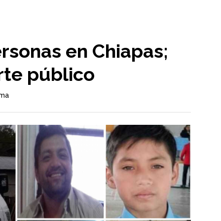
ersonas en Chiapas;
rte público
ama