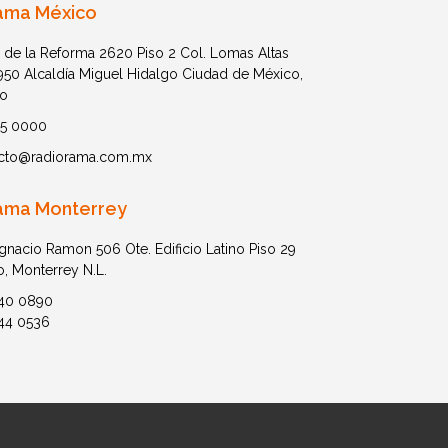
ama México
 de la Reforma 2620 Piso 2 Col. Lomas Altas
1950 Alcaldía Miguel Hidalgo Ciudad de México,
o
05 0000
cto@radiorama.com.mx
ama Monterrey
Ignacio Ramon 506 Ote. Edificio Latino Piso 29
o, Monterrey N.L.
40 0890
44 0536