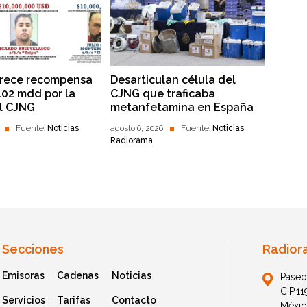
frece recompensa
Desarticulan célula del
102 mdd por la
CJNG que traficaba
l CJNG
metanfetamina en España
Fuente:
Noticias
agosto 6, 2026
Fuente:
Noticias
Radiorama
Secciones
Radior
Emisoras
Cadenas
Noticias
Paseo
C.P.1
Servicios
Tarifas
Contacto
Méxic