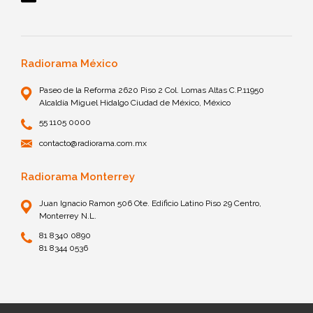
Radiorama México
Paseo de la Reforma 2620 Piso 2 Col. Lomas Altas C.P.11950
Alcaldía Miguel Hidalgo Ciudad de México, México
55 1105 0000
contacto@radiorama.com.mx
Radiorama Monterrey
Juan Ignacio Ramon 506 Ote. Edificio Latino Piso 29 Centro,
Monterrey N.L.
81 8340 0890
81 8344 0536