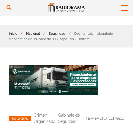
Inicio
/
Nacional
/
Seguridad
/
Desmantelan laboratorio
clandestino del cuñado de “El Chapo”, en Guerrero
Crimen
Gabinete de
Guerrero
Narcotráfico
Estados
Organizado
Seguridad