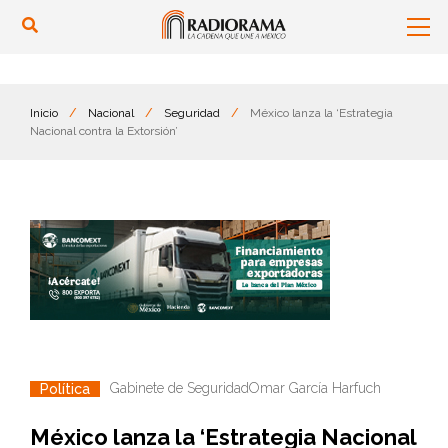
Inicio
/
Nacional
/
Seguridad
/
México lanza la ‘Estrategia
Nacional contra la Extorsión’
Gabinete de Seguridad
Omar García Harfuch
Política
México lanza la ‘Estrategia Nacional