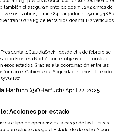
e dos mil 631 personas detenidas (presuntos miembros
mo también el aseguramiento de dos mil 292 armas de
diversos calibres, 11 mil 484 cargadores, 29 mil 348.80
uentran 163.35 kg de fentanilo), dos mil 122 vehículos
a Presidenta
@ClaudiaShein
, desde el 5 de febrero se
ación Frontera Norte”, con el objetivo de construir
 esos estados. Gracias a la coordinación entre las
conforman el Gabiente de Seguridad, hemos obtenido…
5GsyVGuJw
ia Harfuch (@OHarfuch)
April 22, 2025
te: Acciones por estado
e este tipo de operaciones, a cargo de las Fuerzas
abo con estricto apego el Estado de derecho. Y con