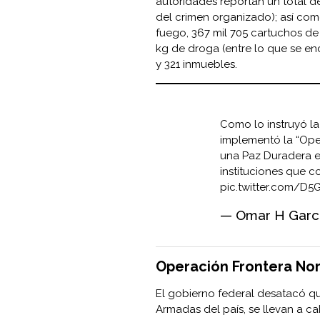
autoridades reportan un total d
del crimen organizado); así co
fuego, 367 mil 705 cartuchos de 
kg de droga (entre lo que se enc
y 321 inmuebles.
Como lo instruyó l
implementó la “Oper
una Paz Duradera en
instituciones que 
pic.twitter.com/D
— Omar H Garc
Operación Frontera Nor
El gobierno federal desatacó qu
Armadas del país, se llevan a c