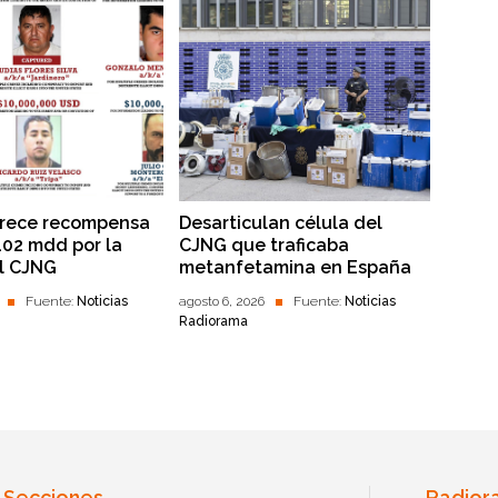
frece recompensa
Desarticulan célula del
102 mdd por la
CJNG que traficaba
l CJNG
metanfetamina en España
Fuente:
Noticias
agosto 6, 2026
Fuente:
Noticias
Radiorama
Secciones
Radior