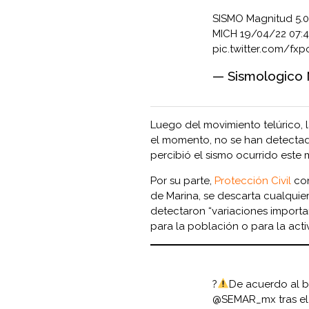
SISMO Magnitud 5.
MICH 19/04/22 07:44
pic.twitter.com/fx
— Sismologico 
Luego del movimiento telúrico,
el momento, no se han detectad
percibió el sismo ocurrido este 
Por su parte,
Protección Civil
con
de Marina, se descarta cualquie
detectaron “variaciones importan
para la población o para la act
?
De acuerdo al b
@SEMAR_mx
tras e