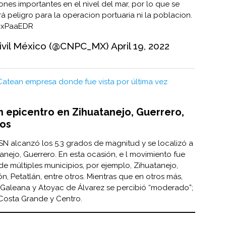
ones importantes en el nivel del mar, por lo que se
 peligro para la operacion portuaria ni la poblacion.
cMxPaaEDR
ivil México (@CNPC_MX)
April 19, 2022
Catean empresa donde fue vista por última vez
n epicentro en Zihuatanejo, Guerrero,
dos
SSN alcanzó los 5.3 grados de magnitud y se localizó a
anejo, Guerrero. En esta ocasión, e l movimiento fue
de múltiples municipios, por ejemplo, Zihuatanejo,
, Petatlán, entre otros. Mientras que en otros más,
Galeana y Atoyac de Álvarez se percibió “moderado”;
n Costa Grande y Centro.