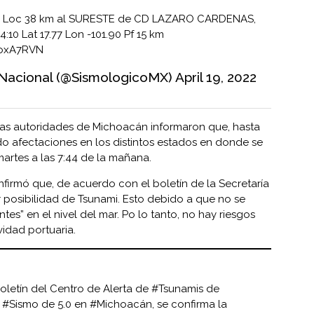
0 Loc 38 km al SURESTE de CD LAZARO CARDENAS,
:10 Lat 17.77 Lon -101.90 Pf 15 km
poxA7RVN
Nacional (@SismologicoMX)
April 19, 2022
 las autoridades de Michoacán informaron que, hasta
o afectaciones en los distintos estados en donde se
martes a las 7:44 de la mañana.
firmó que, de acuerdo con el boletín de la Secretaría
r posibilidad de Tsunami. Esto debido a que no se
tes” en el nivel del mar. Po lo tanto, no hay riesgos
ividad portuaria.
oletín del Centro de Alerta de
#Tsunamis
de
l
#Sismo
de 5.0 en
#Michoacán
, se confirma la