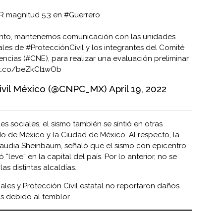
 magnitud 5.3 en
#Guerrero
vento, mantenemos comunicación con las unidades
pales de
#ProtecciónCivil
y los integrantes del Comité
ncias (
#CNE
), para realizar una evaluación preliminar
/t.co/beZkCl1wOb
ivil México (@CNPC_MX)
April 19, 2022
 sociales, el sismo también se sintió en otras
do de México y la Ciudad de México. Al respecto, la
laudia Sheinbaum, señaló que el sismo con epicentro
 “leve” en la capital del país. Por lo anterior, no se
las distintas alcaldías.
ales y Protección Civil estatal no reportaron daños
s debido al temblor.