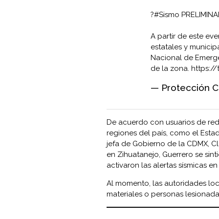
?
#Sismo
PRELIMINAR
A partir de este e
estatales y munici
Nacional de Emerge
de la zona.
https:/
— Protección C
De acuerdo con usuarios de redes
regiones del país, como el Esta
jefa de Gobierno de la CDMX, C
en Zihuatanejo, Guerrero se sintió
activaron las alertas sísmicas en 
Al momento, las autoridades loc
materiales o personas lesionada