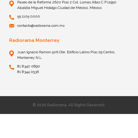
Paseo de la Reforma 2620 Piso 2 Col. Lomas Altas C.P.11950
Alcaldía Miguel Hidalgo Ciudad de México, México
55 1105 0000
contacto@radiorama.com.mx
Radiorama Monterrey
Juan Ignacio Ramon 506 Ote. Edificio Latino Piso 29 Centro,
Monterrey N.L.
81 8340 0890
81 8344 0536
© 2026 Radiorama. All Rights Reserved.