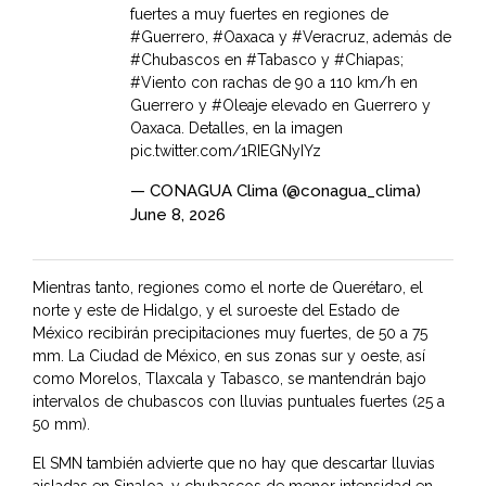
fuertes a muy fuertes en regiones de
#Guerrero
,
#Oaxaca
y
#Veracruz
, además de
#Chubascos
en
#Tabasco
y
#Chiapas
;
#Viento
con rachas de 90 a 110 km/h en
Guerrero y
#Oleaje
elevado en Guerrero y
Oaxaca. Detalles, en la imagen
pic.twitter.com/1RIEGNyIYz
— CONAGUA Clima (@conagua_clima)
June 8, 2026
Mientras tanto, regiones como el norte de Querétaro, el
norte y este de Hidalgo, y el suroeste del Estado de
México recibirán precipitaciones muy fuertes, de 50 a 75
mm. La Ciudad de México, en sus zonas sur y oeste, así
como Morelos, Tlaxcala y Tabasco, se mantendrán bajo
intervalos de chubascos con lluvias puntuales fuertes (25 a
50 mm).
El SMN también advierte que no hay que descartar lluvias