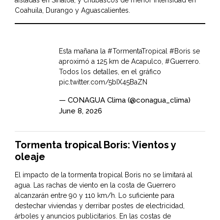
aisladas en Sinaloa, y chubascos de menor intensidad en
Coahuila, Durango y Aguascalientes.
Esta mañana la
#TormentaTropical
#Boris
se
aproximó a 125 km de Acapulco,
#Guerrero
.
Todos los detalles, en el gráfico
pic.twitter.com/5bIX45BaZN
— CONAGUA Clima (@conagua_clima)
June 8, 2026
Tormenta tropical Boris: Vientos y
oleaje
El impacto de la tormenta tropical Boris no se limitará al
agua. Las rachas de viento en la costa de Guerrero
alcanzarán entre 90 y 110 km/h. Lo suficiente para
destechar viviendas y derribar postes de electricidad,
árboles y anuncios publicitarios. En las costas de