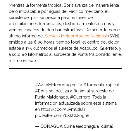
Mientras la tormenta tropical Boris avanza de manera lenta
pero implacable por aguas del Pacífico mexicano, el
sureste del país se prepara para un lunes de
precipitaciones torrenciales, desbordamientos de ríos y
vientos capaces de derribar estructuras. De acuerdo con el
último informe del
Servicio Meteorológico Nacional
(SMN),
emitido a las 6:00 horas, tiempo local, el centro del ciclón
estaba a 135 kilómetros al sureste de Acapulco, Guerrero, y
a solo 80 kilómetros al suroeste de Punta Maldonado, en el
mismo estado.
#AvisoMeteorológico
La
#TormentaTropical
#Boris
se localiza a 80 km al suroeste de
Punta Maldonado,
#Guerrero
. Toda la
información actualizada sobre este sistema
en
https://t.co/AuPmCtIsFi
pic.twitter.com/bXkCkSoghB
— CONAGUA Clima (@conagua_clima)