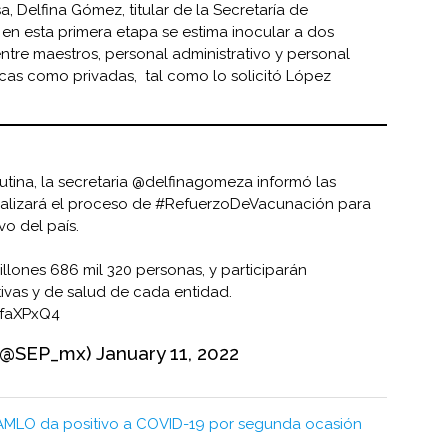
, Delfina Gómez, titular de la Secretaría de
en esta primera etapa se estima inocular a dos
ntre maestros, personal administrativo y personal
cas como privadas, tal como lo solicitó López
tina, la secretaria
@delfinagomeza
informó las
ealizará el proceso de
#RefuerzoDeVacunación
para
vo del país.
llones 686 mil 320 personas, y participarán
ivas y de salud de cada entidad.
ufaXPxQ4
(@SEP_mx)
January 11, 2022
AMLO da positivo a COVID-19 por segunda ocasión