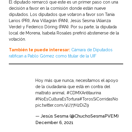
El diputado remarcó que este es un primer paso con una
decisión a favor en la comisión donde están nueve
diputados. Los diputados que votaron a favor son Tania
Larios (PRI), Ana Villagrán (PAN), Jesús Sesma (Alianza
Verde) y Federico Döring (PAN). Por su parte, la diputada
local de Morena, Isabela Rosales prefirió abstenerse de la
votación.
También te puede interesar:
Cámara de Diputados
ratifican a Pablo Gómez como titular de la UIF
Hoy más que nunca, necesitamos el apoyo
de la ciudadanía que está en contra del
maltrato animal.
#CDMXAntitaurina
#NoEsCulturaEsTortura
#TorosSíCorridasNo
pic.twitter.com/4U77H2DiZ9
— Jesús Sesma (@ChuchoSesmaPVEM)
December 6, 2021