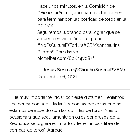
Hace unos minutos, en la Comisión de
#BienestarAnimal
, aprobamos el dictamen
para terminar con las corridas de toros en la
#CDMX
.
Seguiremos luchando para lograr que se
apruebe en votación en el pleno.
#NoEsCulturaEsTortura
#CDMXAntitaurina
#TorosSíCorridasNo
pic.twitter.com/6pKn4y082f
— Jesús Sesma (@ChuchoSesmaPVEM)
December 6, 2021
“Fue muy importante iniciar con este dictamen. Teníamos
una deuda con la ciudadanía y con las personas que no
estamos de acuerdo con las corridas de toros. Y esto
ocasionará que seguramente en otros congresos de la
República se logrará eliminarlo y tener un país libre de
corridas de toros”. Agregó