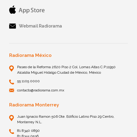
Webmail Radiorama
Radiorama México
Paseo de la Reforma 2620 Piso 2 Col. Lomas Altas C.P.11950
Alcaldía Miguel Hidalgo Ciudad de México, México
55 1105 0000
contacto@radiorama.com.mx
Radiorama Monterrey
Juan Ignacio Ramon 506 Ote. Edificio Latino Piso 29 Centro,
Monterrey N.L.
81 8340 0890
81 8344 0536