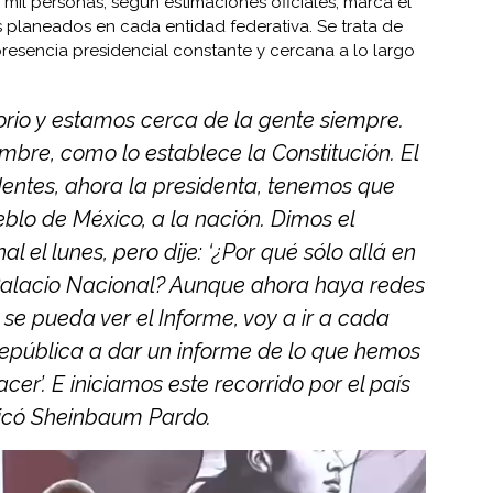
4 mil personas, según estimaciones oficiales, marca el
s planeados en cada entidad federativa. Se trata de
resencia presidencial constante y cercana a lo largo
orio y estamos cerca de la gente siempre.
mbre, como lo establece la Constitución. El
dentes, ahora la presidenta, tenemos que
eblo de México, a la nación. Dimos el
l el lunes, pero dije: ‘¿Por qué sólo allá en
Palacio Nacional? Aunque ahora haya redes
e se pueda ver el Informe, voy a ir a cada
república a dar un informe de lo que hemos
er’. E iniciamos este recorrido por el país
licó Sheinbaum Pardo.