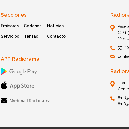
Secciones
Radior
Emisoras
Cadenas
Noticias
Paseo
C.P.1
Servicios
Tarifas
Contacto
Méxic
55 11
conta
APP Radiorama
Radior
Juan 
Centr
81 83
Webmail Radiorama
81 83