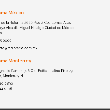
ama México
 de la Reforma 2620 Piso 2 Col. Lomas Altas
1950 Alcaldía Miguel Hidalgo Ciudad de México,
o
05 0000
cto@radiorama.com.mx
ama Monterrey
Ignacio Ramon 506 Ote. Edificio Latino Piso 29
o, Monterrey N.L.
40 0890
44 0536