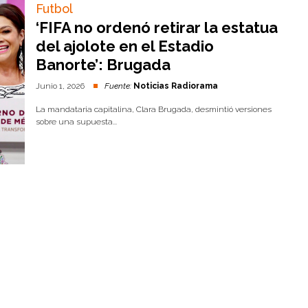
Futbol
‘FIFA no ordenó retirar la estatua
del ajolote en el Estadio
Banorte’: Brugada
Junio 1, 2026
Fuente:
Noticias Radiorama
La mandataria capitalina, Clara Brugada, desmintió versiones
sobre una supuesta...