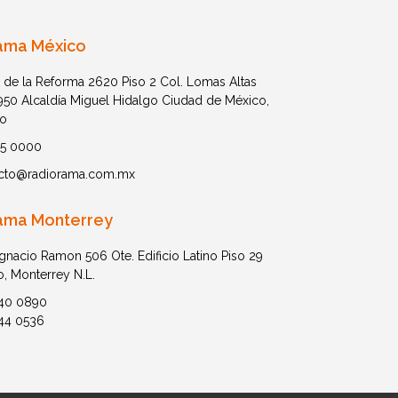
ama México
 de la Reforma 2620 Piso 2 Col. Lomas Altas
1950 Alcaldía Miguel Hidalgo Ciudad de México,
o
05 0000
cto@radiorama.com.mx
ama Monterrey
Ignacio Ramon 506 Ote. Edificio Latino Piso 29
o, Monterrey N.L.
40 0890
44 0536