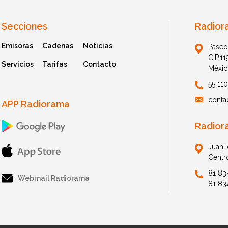
Secciones
Radior
Emisoras
Cadenas
Noticias
Paseo
C.P.1
Servicios
Tarifas
Contacto
Méxic
55 11
conta
APP Radiorama
Radior
Juan 
Centr
81 83
Webmail Radiorama
81 83