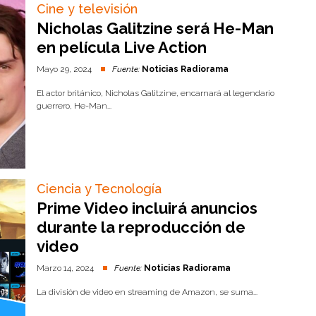
Cine y televisión
Nicholas Galitzine será He-Man
en película Live Action
Mayo 29, 2024
Fuente:
Noticias Radiorama
El actor británico, Nicholas Galitzine, encarnará al legendario
guerrero, He-Man...
Ciencia y Tecnología
Prime Video incluirá anuncios
durante la reproducción de
video
Marzo 14, 2024
Fuente:
Noticias Radiorama
La división de video en streaming de Amazon, se suma...