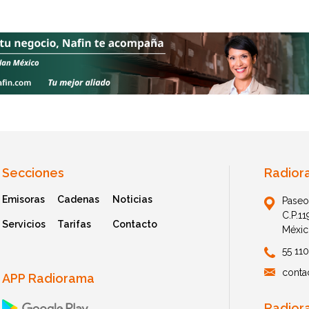
Secciones
Radior
Emisoras
Cadenas
Noticias
Paseo
C.P.1
Servicios
Tarifas
Contacto
Méxic
55 11
conta
APP Radiorama
Radior