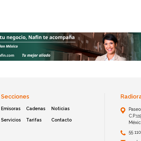
Secciones
Radior
Emisoras
Cadenas
Noticias
Paseo
C.P.1
Servicios
Tarifas
Contacto
Méxic
55 11