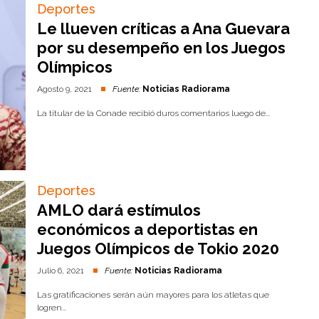
Deportes
Le llueven críticas a Ana Guevara
por su desempeño en los Juegos
Olímpicos
Agosto 9, 2021
Fuente:
Noticias Radiorama
La titular de la Conade recibió duros comentarios luego de...
Deportes
AMLO dará estímulos
económicos a deportistas en
Juegos Olímpicos de Tokio 2020
Julio 6, 2021
Fuente:
Noticias Radiorama
Las gratificaciones serán aún mayores para los atletas que
logren...