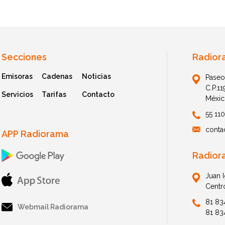
Secciones
Radior
Emisoras
Cadenas
Noticias
Paseo
C.P.1
Servicios
Tarifas
Contacto
Méxic
55 11
conta
APP Radiorama
Radior
Juan 
Centr
81 83
Webmail Radiorama
81 83