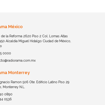
ama México
 de la Reforma 2620 Piso 2 Col. Lomas Altas
1950 Alcaldía Miguel Hidalgo Ciudad de México,
o
05 0000
cto@radiorama.com.mx
ama Monterrey
Ignacio Ramon 506 Ote. Edificio Latino Piso 29
o, Monterrey N.L.
40 0890
44 0536