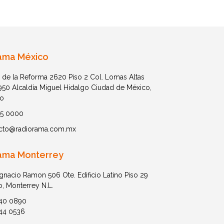
ama México
 de la Reforma 2620 Piso 2 Col. Lomas Altas
1950 Alcaldía Miguel Hidalgo Ciudad de México,
o
05 0000
cto@radiorama.com.mx
ama Monterrey
Ignacio Ramon 506 Ote. Edificio Latino Piso 29
o, Monterrey N.L.
40 0890
44 0536