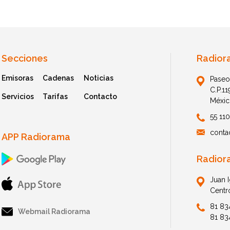
Secciones
Radior
Emisoras
Cadenas
Noticias
Paseo
C.P.1
Servicios
Tarifas
Contacto
Méxic
55 11
conta
APP Radiorama
Radior
Juan 
Centr
81 83
Webmail Radiorama
81 83