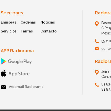
Secciones
Radior
Emisoras
Cadenas
Noticias
Paseo
C.P.1
Servicios
Tarifas
Contacto
Méxic
55 11
conta
APP Radiorama
Radior
Juan 
Centr
81 83
Webmail Radiorama
81 83