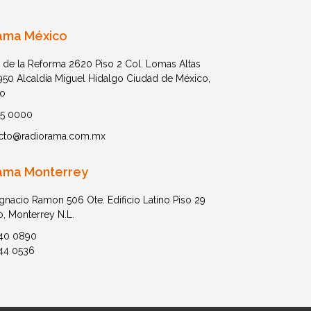
ama México
 de la Reforma 2620 Piso 2 Col. Lomas Altas
1950 Alcaldía Miguel Hidalgo Ciudad de México,
o
05 0000
cto@radiorama.com.mx
ama Monterrey
Ignacio Ramon 506 Ote. Edificio Latino Piso 29
o, Monterrey N.L.
40 0890
44 0536