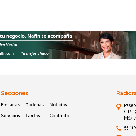
Secciones
Radior
Emisoras
Cadenas
Noticias
Paseo
C.P.1
Servicios
Tarifas
Contacto
Méxic
55 11