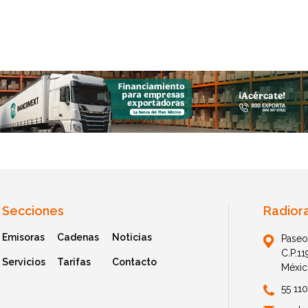
Secciones
Radior
Emisoras
Cadenas
Noticias
Paseo
C.P.1
Servicios
Tarifas
Contacto
Méxic
55 11