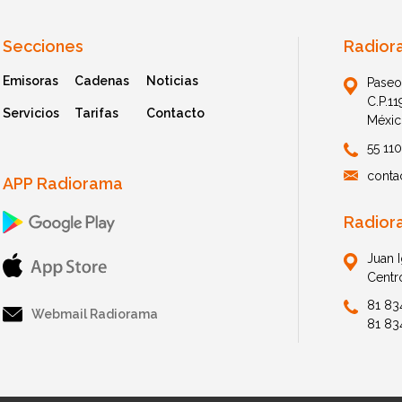
Secciones
Radior
Emisoras
Cadenas
Noticias
Paseo
C.P.1
Servicios
Tarifas
Contacto
Méxic
55 11
conta
APP Radiorama
Radior
Juan 
Centr
81 83
Webmail Radiorama
81 83