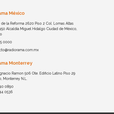
ama México
 de la Reforma 2620 Piso 2 Col. Lomas Altas
1950 Alcaldía Miguel Hidalgo Ciudad de México,
o
05 0000
cto@radiorama.com.mx
ama Monterrey
Ignacio Ramon 506 Ote. Edificio Latino Piso 29
o, Monterrey N.L.
40 0890
44 0536