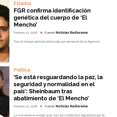
Estados
FGR confirma identificación
genética del cuerpo de ‘El
Mencho’
Febrero 23, 2026
Fuente:
Noticias Radiorama
Tras el trabajo pericial efectuado por personal de la Agencia...
Política
‘Se está resguardando la paz, la
seguridad y normalidad en el
país’: Sheinbaum tras
abatimiento de ‘El Mencho’
Febrero 23, 2026
Fuente:
Noticias Radiorama
La mandataria resaltó que, tras los incidentes registraros por la...