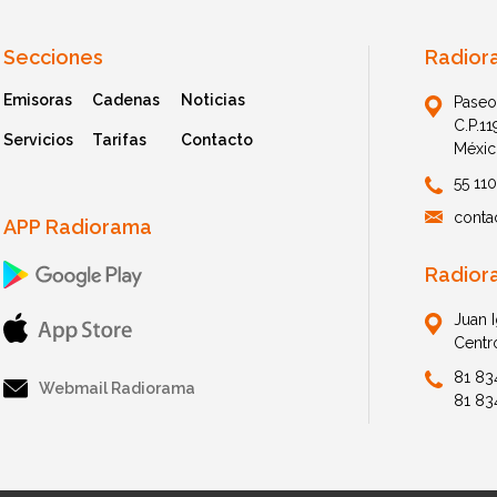
Secciones
Radior
Emisoras
Cadenas
Noticias
Paseo
C.P.1
Servicios
Tarifas
Contacto
Méxic
55 11
conta
APP Radiorama
Radior
Juan 
Centr
81 83
Webmail Radiorama
81 83