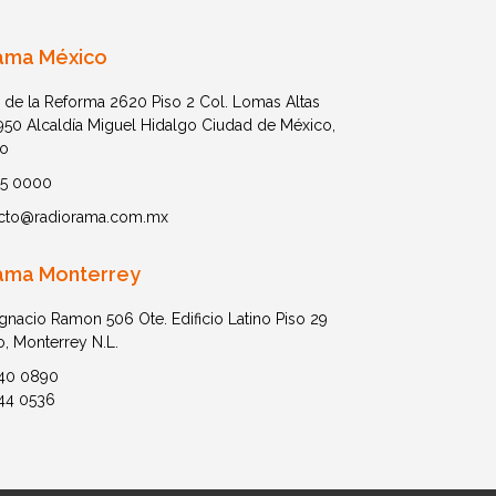
ama México
 de la Reforma 2620 Piso 2 Col. Lomas Altas
1950 Alcaldía Miguel Hidalgo Ciudad de México,
o
05 0000
cto@radiorama.com.mx
ama Monterrey
Ignacio Ramon 506 Ote. Edificio Latino Piso 29
o, Monterrey N.L.
40 0890
44 0536