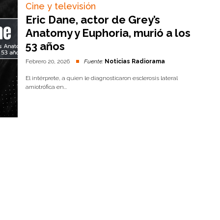
Cine y televisión
Eric Dane, actor de Grey’s
Anatomy y Euphoria, murió a los
53 años
Febrero 20, 2026
Fuente:
Noticias Radiorama
El intérprete, a quien le diagnosticaron esclerosis lateral
amiotrófica en...