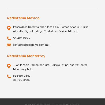
Radiorama México
Paseo de la Reforma 2620 Piso 2 Col. Lomas Altas C.P.11950
Alcaldía Miguel Hidalgo Ciudad de México, México
55 1105 0000
contacto@radiorama.com.mx
Radiorama Monterrey
Juan Ignacio Ramon 506 Ote. Edificio Latino Piso 29 Centro,
Monterrey N.L.
81 8340 0890
81 8344 0536