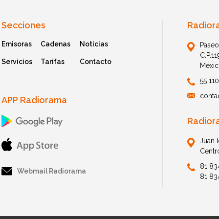
Secciones
Radior
Emisoras
Cadenas
Noticias
Paseo
C.P.1
Servicios
Tarifas
Contacto
Méxic
55 11
conta
APP Radiorama
Radior
Juan 
Centr
81 83
Webmail Radiorama
81 83