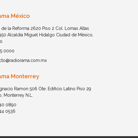
ama México
 de la Reforma 2620 Piso 2 Col. Lomas Altas
1950 Alcaldía Miguel Hidalgo Ciudad de México,
o
05 0000
cto@radiorama.com.mx
ama Monterrey
Ignacio Ramon 506 Ote. Edificio Latino Piso 29
o, Monterrey N.L.
40 0890
44 0536