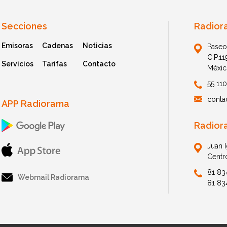
Secciones
Radior
Emisoras
Cadenas
Noticias
Paseo
C.P.1
Servicios
Tarifas
Contacto
Méxic
55 11
conta
APP Radiorama
Radior
Juan 
Centr
81 83
Webmail Radiorama
81 83