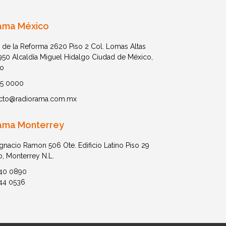
ama México
 de la Reforma 2620 Piso 2 Col. Lomas Altas
1950 Alcaldía Miguel Hidalgo Ciudad de México,
o
05 0000
cto@radiorama.com.mx
ama Monterrey
Ignacio Ramon 506 Ote. Edificio Latino Piso 29
o, Monterrey N.L.
40 0890
44 0536