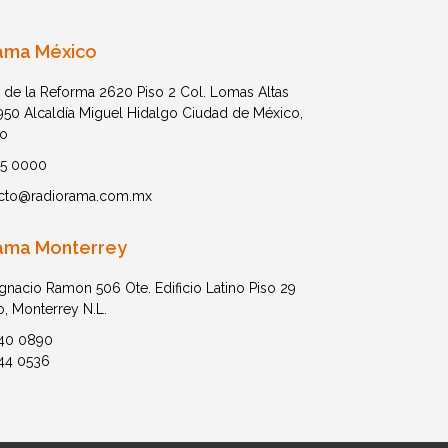
ama México
 de la Reforma 2620 Piso 2 Col. Lomas Altas
1950 Alcaldía Miguel Hidalgo Ciudad de México,
o
05 0000
cto@radiorama.com.mx
ama Monterrey
Ignacio Ramon 506 Ote. Edificio Latino Piso 29
o, Monterrey N.L.
40 0890
44 0536