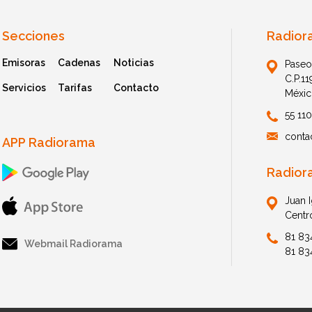
Secciones
Radior
Emisoras
Cadenas
Noticias
Paseo
C.P.1
Servicios
Tarifas
Contacto
Méxic
55 11
conta
APP Radiorama
Radior
Juan 
Centr
81 83
Webmail Radiorama
81 83