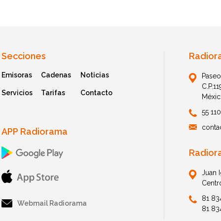
Secciones
Radior
Emisoras
Cadenas
Noticias
Paseo
C.P.1
Servicios
Tarifas
Contacto
Méxic
55 11
conta
APP Radiorama
Radior
Juan 
Centr
81 83
Webmail Radiorama
81 83