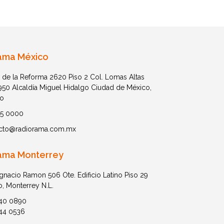
ama México
 de la Reforma 2620 Piso 2 Col. Lomas Altas
1950 Alcaldía Miguel Hidalgo Ciudad de México,
o
05 0000
cto@radiorama.com.mx
ama Monterrey
Ignacio Ramon 506 Ote. Edificio Latino Piso 29
o, Monterrey N.L.
40 0890
44 0536