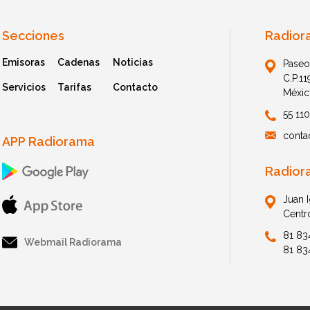
Secciones
Radior
Emisoras
Cadenas
Noticias
Paseo
C.P.1
Servicios
Tarifas
Contacto
Méxic
55 11
conta
APP Radiorama
Radior
Juan 
Centr
81 83
Webmail Radiorama
81 83