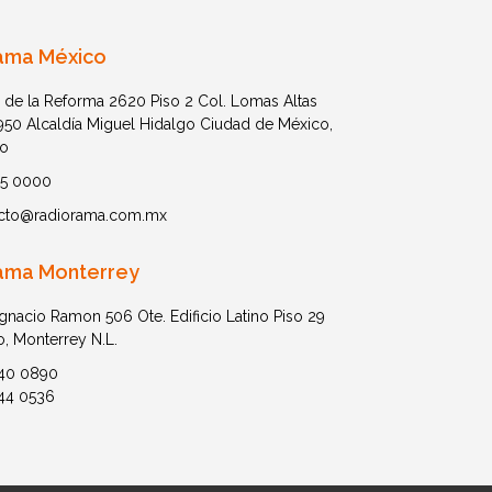
ama México
 de la Reforma 2620 Piso 2 Col. Lomas Altas
1950 Alcaldía Miguel Hidalgo Ciudad de México,
o
05 0000
cto@radiorama.com.mx
ama Monterrey
Ignacio Ramon 506 Ote. Edificio Latino Piso 29
o, Monterrey N.L.
40 0890
44 0536